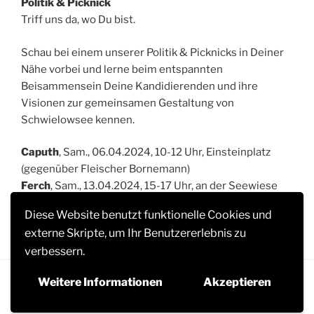
Politik & Picknick
Triff uns da, wo Du bist.
Schau bei einem unserer Politik & Picknicks in Deiner
Nähe vorbei und lerne beim entspannten
Beisammensein Deine Kandidierenden und ihre
Visionen zur gemeinsamen Gestaltung von
Schwielowsee kennen.
Caputh
, Sam., 06.04.2024, 10-12 Uhr, Einsteinplatz
(gegenüber Fleischer Bornemann)
Ferch
, Sam., 13.04.2024, 15-17 Uhr, an der Seewiese
Geltow
, Sam., 20.04.2024, 15-17 Uhr, Ferdinand-
Diese Website benutzt funktionelle Cookies und
Wimmer-Platz (gegenüber der Eisdiele)
externe Skripte, um Ihr Benutzererlebnis zu
verbessern.
Weitere Informationen
Akzeptieren
Datenschutzhinweise
Stolz präsentiert von WordPress