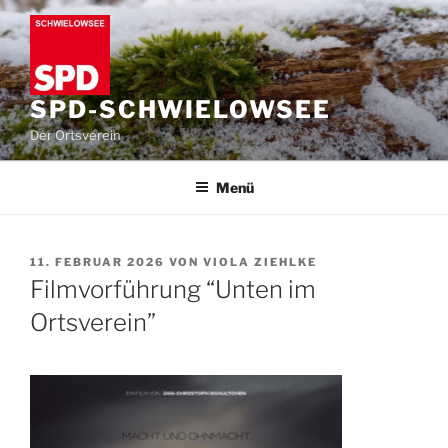
Zum
Inhalt
springen
SPD-SCHWIELOWSEE
Der Ortsverein
Menü
VERÖFFENTLICHT
11. FEBRUAR 2026
VON
VIOLA ZIEHLKE
AM
Filmvorführung “Unten im
Ortsverein”