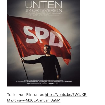
Trailer zum Film unter:
https://youtu.be/7W1zXE-
MYgc?si=wM26EVxmLsnIUa6M