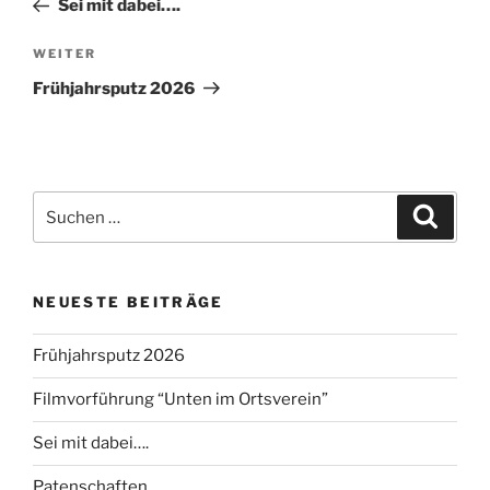
Sei mit dabei….
Nächster
WEITER
Beitrag
Frühjahrsputz 2026
Suchen
Suche
nach:
NEUESTE BEITRÄGE
Frühjahrsputz 2026
Filmvorführung “Unten im Ortsverein”
Sei mit dabei….
Patenschaften