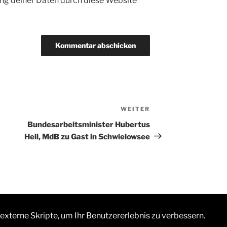
ng deiner Daten durch diese Website
WEITER
Nächster
Beitrag
Bundesarbeitsminister Hubertus
Heil, MdB zu Gast in Schwielowsee
externe Skripte, um Ihr Benutzererlebnis zu verbessern.
ntiert von WordPress