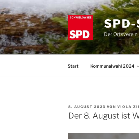
Zum
Inhalt
springen
SPD-
Der Ortsverein
Start
Kommunalwahl 2024
VERÖFFENTLICHT
8. AUGUST 2023
VON
VIOLA Z
AM
Der 8. August ist 