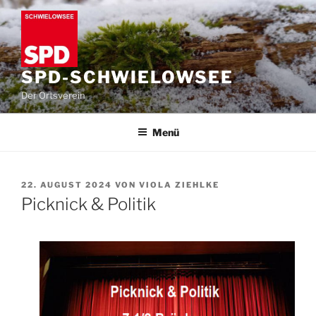
Zum
Inhalt
springen
SPD-SCHWIELOWSEE
Der Ortsverein
Menü
VERÖFFENTLICHT
22. AUGUST 2024
VON
VIOLA ZIEHLKE
AM
Picknick & Politik