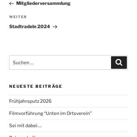
Beitrag
Mitgliederversammlung
Nächster
WEITER
Beitrag
Stadtradeln 2024
Suchen
Suche
nach:
NEUESTE BEITRÄGE
Frühjahrsputz 2026
Filmvorführung “Unten im Ortsverein”
Sei mit dabei….