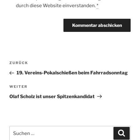
durch diese Website einverstanden.
*
Beitragsnavigation
Vorheriger
ZURÜCK
Beitrag
19. Vereins-Pokalschießen beim Fahrradsonntag
Nächster
WEITER
Beitrag
Olaf Scholz ist unser Spitzenkandidat
Suchen
Suche
nach: