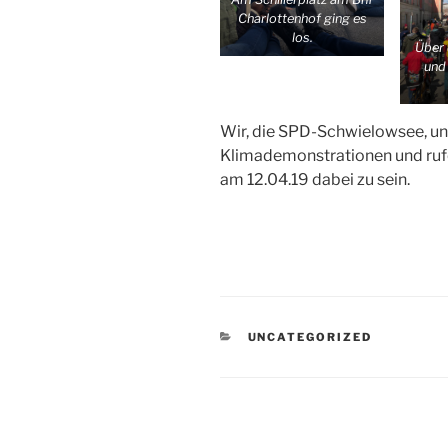
Charlottenhof ging es
los.
Über 
und
Wir, die SPD-Schwielowsee, unt
Klimademonstrationen und rufe
am 12.04.19 dabei zu sein.
KATEGORIEN
UNCATEGORIZED