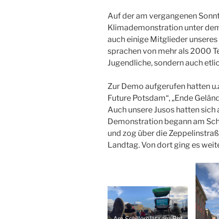
Auf der am vergangenen Sonnt
Klimademonstration unter dem
auch einige Mitglieder unseres
sprachen von mehr als 2000 Te
Jugendliche, sondern auch etl
Zur Demo aufgerufen hatten u.a.
Future Potsdam“, „Ende Geländ
Auch unsere Jusos hatten sich 
Demonstration begann am Schi
und zog über die Zeppelinstra
Landtag. Von dort ging es weit
Am Schillerplatz am Bhf