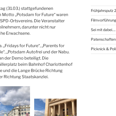
ag (31.03.) stattgefundenen
Frühjahrsputz 
 Motto „Potsdam for Future“ waren
Filmvorführung
 SPD-Ortsvereins. Die Veranstalter
ilnehmern, darunter nicht nur
Sei mit dabei….
iche Erwachsene.
Patenschaften
 „Fridays for Future“, „Parents for
Picknick & Poli
e“, „Potsdam Autofrei und der Nabu.
an der Demo beteiligt. Die
llerplatz beim Bahnhof Charlottenhof
ße und die Lange Brücke Richtung
er Richtung Staatskanzlei.