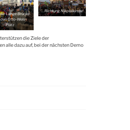
…Richtung Nikolaikirche
die Lange Brücke
 den Otto-Wels-
Platz
erstützen die Ziele der
n alle dazu auf, bei der nächsten Demo