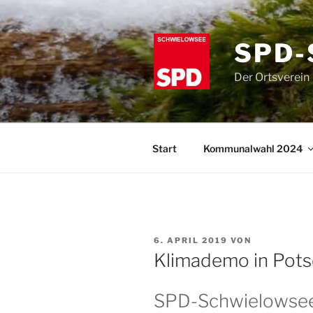
Zum
Inhalt
springen
SPD-
Der Ortsverein
Start
Kommunalwahl 2024
VERÖFFENTLICHT
6. APRIL 2019
VON
AM
Klimademo in Pot
SPD-Schwielowsee 