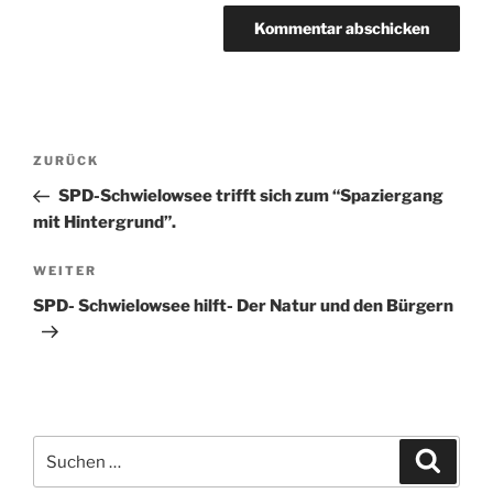
Beitragsnavigation
Vorheriger
ZURÜCK
Beitrag
SPD-Schwielowsee trifft sich zum “Spaziergang
mit Hintergrund”.
Nächster
WEITER
Beitrag
SPD- Schwielowsee hilft- Der Natur und den Bürgern
Suchen
Suche
nach: