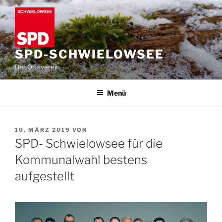
Zum
Inhalt
springen
SPD-SCHWIELOWSEE
Der Ortsverein
Menü
VERÖFFENTLICHT
10. MÄRZ 2019
VON
AM
SPD- Schwielowsee für die
Kommunalwahl bestens
aufgestellt